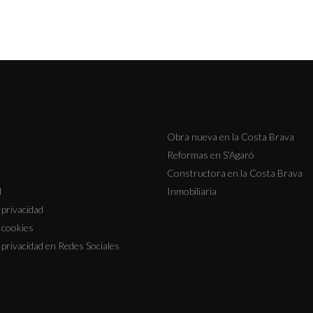
Obra nueva en la Costa Brava
Reformas en S'Agaró
Constructora en la Costa Brava
l
Inmobiliaria
e privacidad
e cookies
e privacidad en Redes Sociales