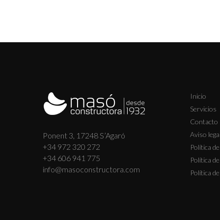
Inicio
Servicios
Contacto
Aviso lega
Ponent 3, 17248 S’Agaró
+34 972 320 272
Política d
+34 606 941 775
Política d
info@masoconstructora.com
Política d