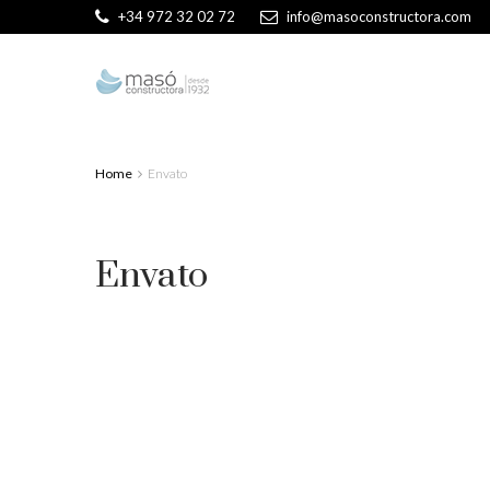
+34 972 32 02 72
info@masoconstructora.com
Home
Envato
Envato