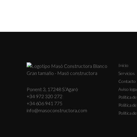
Inicio
Servicios
Contacto
Ponent 3, 17248 S’Agaró
Aviso lega
+34 972 320 272
Política d
+34 606 941 775
Política d
info@masoconstructora.com
Política d