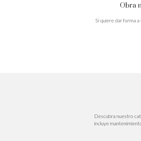
Obra n
Si quiere dar forma a 
Descubra nuestro catá
incluye mantenimiento