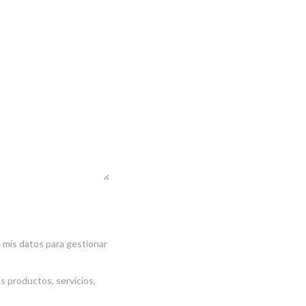
sta a tu consulta o
ando la información
e mis datos para gestionar
s productos, servicios,