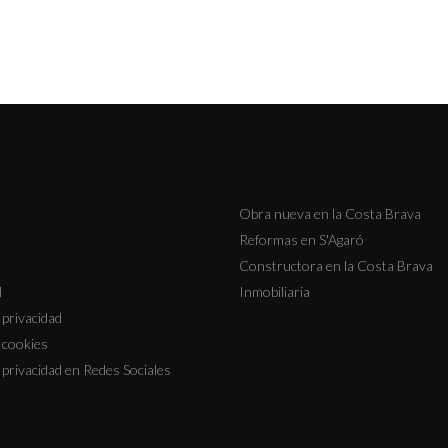
Obra nueva en la Costa Brava
Reformas en S'Agaró
Constructora en la Costa Brava
l
Inmobiliaria
e privacidad
e cookies
e privacidad en Redes Sociales