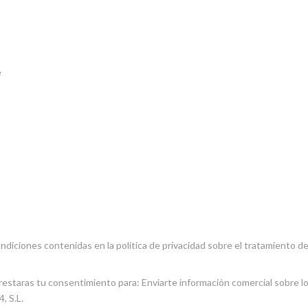
onsable del tratamiento tratará tus datos con la finalidad de dar respue
rectificar y suprimir tus datos, así como ejercer otros derechos consult
re protección de datos en nuestra
Política de Privacidad
ondiciones contenidas en la política de privacidad sobre el tratamiento d
estaras tu consentimiento para: Enviarte información comercial sobre lo
 S.L.