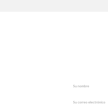
¿Quiere refo
Si quiere construir su
co