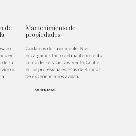
ón de
Mantenimiento de
da
propiedades
sario
Cuidamos de su inmueble. Nos
lado en
encargamos tanto del mantenimiento
 de su
como del servicio postventa. Confíe
vicio a
en los profesionales. Más de 85 años
na
de experiencia nos avalan.
SABER MÁS