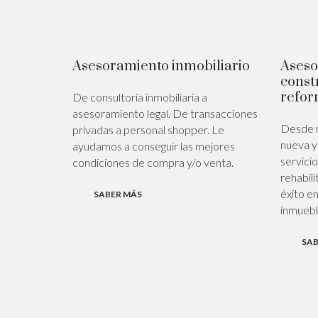
Asesoramiento inmobiliario
Aseso
const
refor
De consultoría inmobiliaria a
asesoramiento legal. De transacciones
Desde r
privadas a personal shopper. Le
nueva y
ayudamos a conseguir las mejores
servici
condiciones de compra y/o venta.
rehabili
éxito en
SABER MÁS
inmuebl
SAB