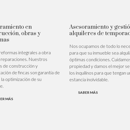
ramiento en
Asesoramiento y gesti
rucción, obras y
alquileres de tempora
mas
Nos ocupamos de todo lo nece
eformas integrales a obra
para que su inmueble sea alqui
 reparaciones. Nuestros
óptimas condiciones. Cuidamos
os de construcción y
propiedad y damos el mejor ser
tación de fincas son garantía de
los inquilinos para que tengan u
 la optimización de su
estancia inolvidable.
e.
SABER MÁS
ER MÁS