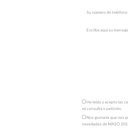
MASÓ 2014, S.L. como resp
petición. Puedes acceder, 
adicional y detallada sob
He leído y acepto las c
mi consulta o petición.
Nos gustaría que nos pr
novedades de MASÓ 2014,